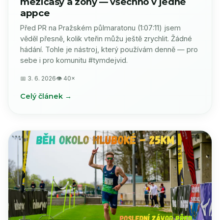
mezičasy a zóny — všechno v jedné
appce
Před PR na Pražském půlmaratonu (1:07:11) jsem
věděl přesně, kolik vteřin můžu ještě zrychlit. Žádné
hádání. Tohle je nástroj, který používám denně — pro
sebe i pro komunitu #tymdejvid.
📅 3. 6. 2026
👁 40×
Celý článek →