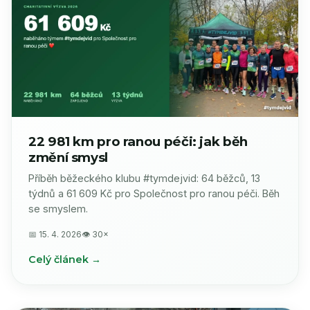
22 981 km pro ranou péči: jak běh
změní smysl
Příběh běžeckého klubu #tymdejvid: 64 běžců, 13
týdnů a 61 609 Kč pro Společnost pro ranou péči. Běh
se smyslem.
📅 15. 4. 2026
👁 30×
Celý článek →