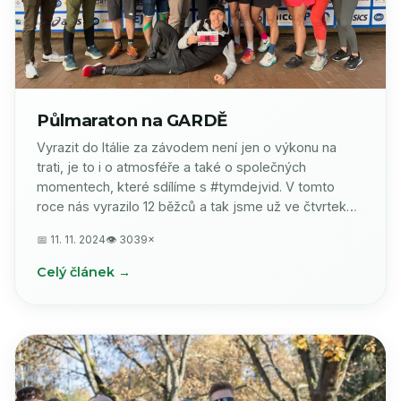
Půlmaraton na GARDĚ
Vyrazit do Itálie za závodem není jen o výkonu na
trati, je to i o atmosféře a také o společných
momentech, které sdílíme s #tymdejvid. V tomto
roce nás vyrazilo 12 běžců a tak jsme už ve čtvrtek…
📅 11. 11. 2024
👁 3039×
Celý článek →