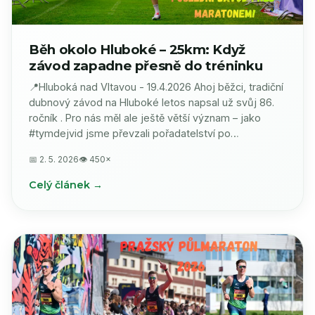
Běh okolo Hluboké – 25km: Když
závod zapadne přesně do tréninku
📍Hluboká nad Vltavou - 19.4.2026 Ahoj běžci, tradiční
dubnový závod na Hluboké letos napsal už svůj 86.
ročník . Pro nás měl ale ještě větší význam – jako
#tymdejvid jsme převzali pořadatelství po…
📅 2. 5. 2026
👁 450×
Celý článek →