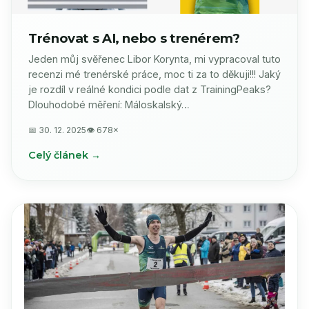
Trénovat s AI, nebo s trenérem?
Jeden můj svěřenec Libor Korynta, mi vypracoval tuto
recenzi mé trenérské práce, moc ti za to děkuji!!! Jaký
je rozdíl v reálné kondici podle dat z TrainingPeaks?
Dlouhodobé měření: Máloskalský…
📅 30. 12. 2025
👁 678×
Celý článek →