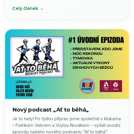
Celý článek →
Nový podcast „Ať to běhá„
Je to tady! Po týdnu příprav jsme společně s klukama
– Patrikem Vebrem a Vojtou Novákem – vydali úvodní
epizodu našeho nového podcastu "Ať to běhá".