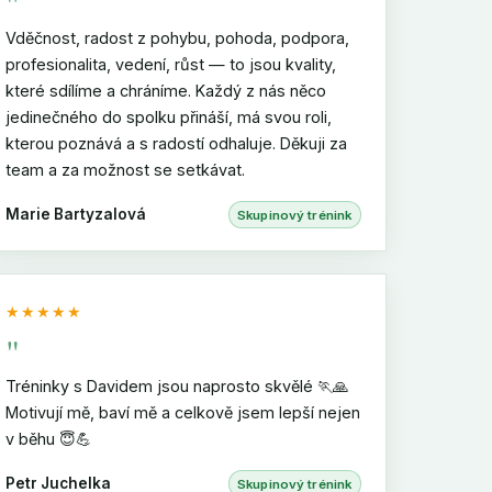
"
Vděčnost, radost z pohybu, pohoda, podpora,
profesionalita, vedení, růst — to jsou kvality,
které sdílíme a chráníme. Každý z nás něco
jedinečného do spolku přináší, má svou roli,
kterou poznává a s radostí odhaluje. Děkuji za
team a za možnost se setkávat.
Marie Bartyzalová
Skupinový trénink
★★★★★
"
Tréninky s Davidem jsou naprosto skvělé 🏃🙏
Motivují mě, baví mě a celkově jsem lepší nejen
v běhu 😇💪
Petr Juchelka
Skupinový trénink