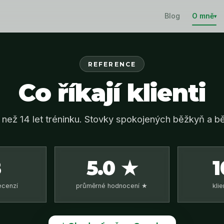
Blog
O mně
▾
REFERENCE
Co říkají klienti
 než 14 let tréninku. Stovky spokojených běžkyň a b
8
5.0 ★
1
ecenzí
průměrné hodnocení ★
kli