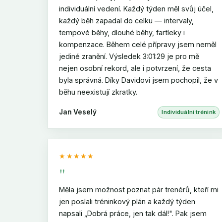
individuální vedení. Každý týden měl svůj účel,
každý běh zapadal do celku — intervaly,
tempové běhy, dlouhé běhy, fartleky i
kompenzace. Během celé přípravy jsem neměl
jediné zranění. Výsledek 3:01:29 je pro mě
nejen osobní rekord, ale i potvrzení, že cesta
byla správná. Díky Davidovi jsem pochopil, že v
běhu neexistují zkratky.
Jan Veselý
Individuální trénink
★★★★★
"
Měla jsem možnost poznat pár trenérů, kteří mi
jen poslali tréninkový plán a každý týden
napsali „Dobrá práce, jen tak dál!". Pak jsem