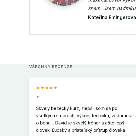
éra.
ukáže smyslu
Pavel Proch
Individuální trénink
Záchranář
VŠECHNY RECENZE
★★★★★
"
Skvelý bežecký kurz, zlepšil som sa po
všetkých smeroch, výkon, technika, vedomosti
o behu… David je skvelý tréner a ešte lepší
človek. Ľudský a priateľský prístup človeka