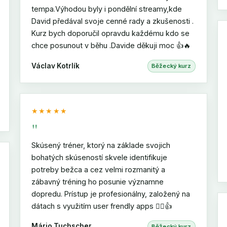
tempa.Výhodou byly i pondělní streamy,kde
David předával svoje cenné rady a zkušenosti .
Kurz bych doporučil opravdu každému kdo se
chce posunout v běhu .Davide děkuji moc 👍🔥
Václav Kotrlík
Běžecký kurz
★★★★★
"
Skúsený tréner, ktorý na základe svojich
bohatých skúseností skvele identifikuje
potreby bežca a cez velmi rozmanitý a
zábavný tréning ho posunie významne
dopredu. Prístup je profesionálny, založený na
dátach s využitím user frendly apps 🏃‍♂️👍
Mário Tuchscher
Běžecký kurz