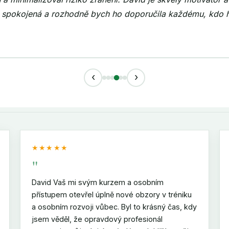
plnou cestu. Díky, Davide 🙂
áska
‹
›
★★★★★
"
David Vaš mi svým kurzem a osobním
přístupem otevřel úplně nové obzory v tréniku
a osobním rozvoji vůbec. Byl to krásný čas, kdy
jsem věděl, že opravdový profesionál