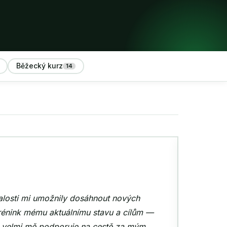
Běžecký kurz
14
e za svůj (ne)styl a potil jsem se jako nosorožec.
idem. Pak už to šlo jako na klouzačce — nadšení
y. Chce to jen maličkost — potkat někoho, kdo vám