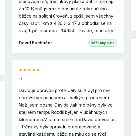
stanovuje můj tréninkový plán a dohlíží na něj.
Za 10 týdnů jsem se posunul z rekreačního
běžce na solidní úroveň, zlepšil jsem všechny
časy např. 1km z 4:30 > 3:47 a odhodlal se na
svuj 1. půl maraton - 1:49:50. Davide, moc díky !
David Bucháček
Běžecký kurz
★★★★★
"
David je opravdu profík.Celý kurz byl pro mě
obrovským přínosem a i velkým progresem.
Než jsem poznal Davida ,tak mé běhy byly ve
stejném tempu.Rozdíl byl jen v uběhnutých
kilometrech.V tomto směru mi David otevřel oči
. Tréninky byly opravdu propracované a
stavěné každému běžci na míru co se týká