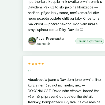
i partnerka a koupila mi k svátku první trénink s
Davidem. Pak už to šlo jako na klouzačce —
nadšení přijde brzy samo, noví kamarádi dřív
nebo později budete chtít parťáky. Chce to jen
maličkost — potkat někoho, kdo vám ukáže
smysluplnou cestu. Díky, Davide 🙂
Pavel Procháska
Skupinový trénink
Záchranář
★★★★★
"
Absolvovala jsem s Davidem jeho první online
kurz a nemůžu říct nic jiného, než —
DOKONALOST! David nám věnoval hodně času,
vše měl připravené do posledního detailu:
tréninky, kompenzace i výživa. Za dva měsíce