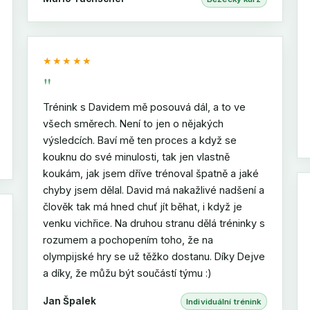
★★★★★
"
Trénink s Davidem mě posouvá dál, a to ve
všech směrech. Není to jen o nějakých
výsledcích. Baví mě ten proces a když se
kouknu do své minulosti, tak jen vlastně
koukám, jak jsem dříve trénoval špatně a jaké
chyby jsem dělal. David má nakažlivé nadšení a
člověk tak má hned chuť jít běhat, i když je
venku vichřice. Na druhou stranu dělá tréninky s
rozumem a pochopením toho, že na
olympijské hry se už těžko dostanu. Díky Dejve
a díky, že můžu být součástí týmu :)
Jan Špalek
Individuální trénink