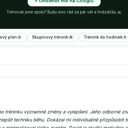
⭐ Ohodnoť mě na Googlu
Trénovali jsme spolu? Budu moc rád za pár vět a hvězdičky 🙏
ový plán
Skupinový trénink
Trénink do hodinek
2
9
1
eměl běhání moc v oblibě. Bolely z toho nohy, styděl jsem s
šimla i partnerka a koupila mi k svátku první trénink s Dav
samo, noví kamarádi dřív nebo později budete chtít parťák