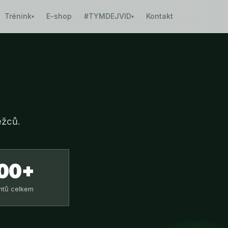
Trénink
E-shop
#TYMDEJVID
Kontakt
▾
▾
ěžců.
00+
entů celkem