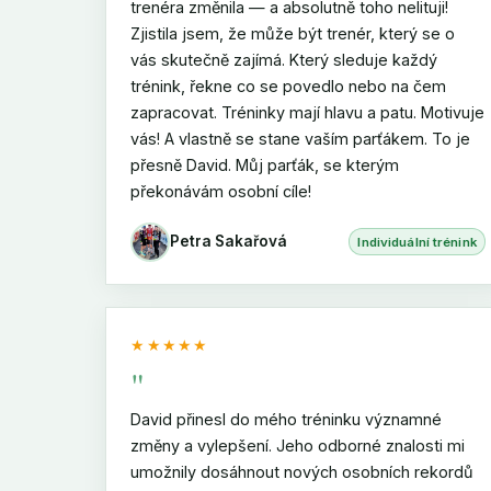
trenéra změnila — a absolutně toho nelituji!
Zjistila jsem, že může být trenér, který se o
vás skutečně zajímá. Který sleduje každý
trénink, řekne co se povedlo nebo na čem
zapracovat. Tréninky mají hlavu a patu. Motivuje
vás! A vlastně se stane vaším parťákem. To je
přesně David. Můj parťák, se kterým
překonávám osobní cíle!
Petra Sakařová
Individuální trénink
★★★★★
"
David přinesl do mého tréninku významné
změny a vylepšení. Jeho odborné znalosti mi
umožnily dosáhnout nových osobních rekordů