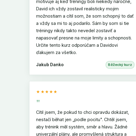
motivuje aj keď tréningy boli niekedy náročné,
David ich vždy zostavil realisticky mojim
možnostiam a cítil som, že som schopný to dať
a vždy sa mi to aj podarilo. Sám by som si tie
tréningy nikdy takto nevedel zostaviť a
napasovať presne na moje limity a schopnosti.
Určite tento kurz odporúčam a Davidovi
ďakujem za všetko.
Jakub Danko
Běžecký kurz
★★★★★
"
Cítil jsem, že pokud to chci opravdu dokázat,
nestačí běhat jen „podle pocitu". Chtěl jsem,
aby trénink měl systém, směr a hlavu. Žádné
univerzální plány, ale promyšlená struktura a