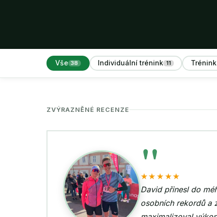
Vše
Individuální trénink
Trénink
38
11
ZVÝRAZNĚNÉ RECENZE
"
★★★★★
nout nových
Nikdy jsem n
stavu a cílům —
Až si toho v
 cestě za mým
přijde brzy 