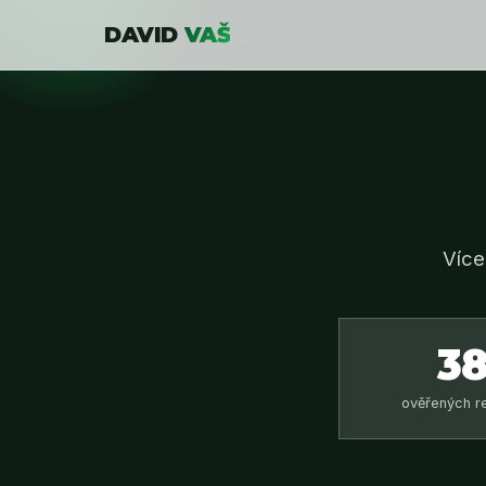
DAVID
VAŠ
Více
3
ověřených r