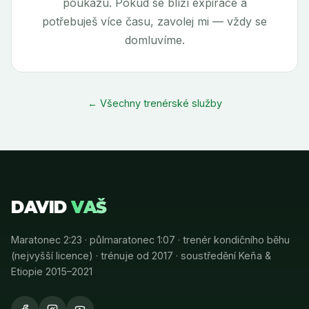
poukazu. Pokud se blíží expirace a
potřebuješ více času, zavolej mi — vždy se
domluvíme.
← Všechny trenérské služby
DAVID
VAŠ
Maratonec 2:23 · půlmaratonec 1:07 · trenér kondičního běhu
(nejvyšší licence) · trénuje od 2017 · soustředění Keňa &
Etiopie 2015–2021