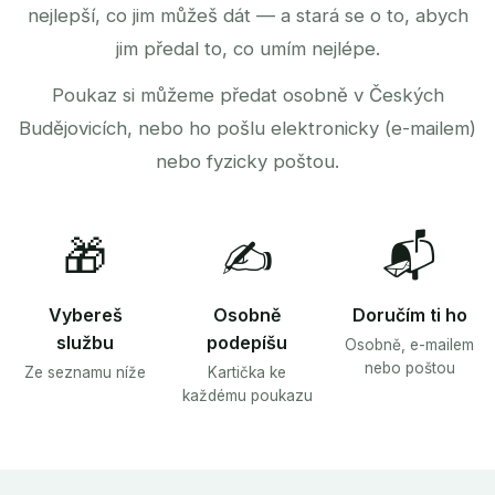
nejlepší, co jim můžeš dát — a stará se o to, abych
jim předal to, co umím nejlépe.
Poukaz si můžeme předat osobně v Českých
Budějovicích, nebo ho pošlu elektronicky (e-mailem)
nebo fyzicky poštou.
🎁
✍️
📬
Vybereš
Osobně
Doručím ti ho
službu
podepíšu
Osobně, e-mailem
nebo poštou
Ze seznamu níže
Kartička ke
každému poukazu