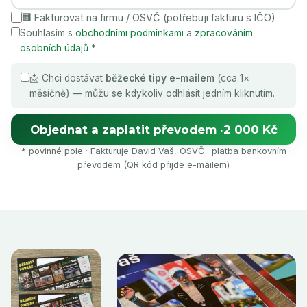
🏢 Fakturovat na firmu / OSVČ (potřebuji fakturu s IČO)
Souhlasím s
obchodními podmínkami
a
zpracováním
osobních údajů
*
📩 Chci dostávat
běžecké tipy e-mailem
(cca 1×
měsíčně) — můžu se kdykoliv odhlásit jedním kliknutím.
Objednat a zaplatit převodem ·
2 000 Kč
* povinné pole · Fakturuje David Vaš, OSVČ · platba bankovním
převodem (QR kód přijde e-mailem)