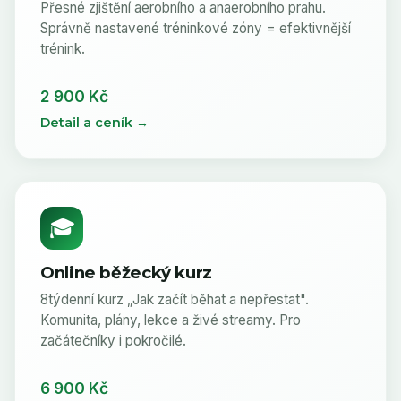
Přesné zjištění aerobního a anaerobního prahu.
Správně nastavené tréninkové zóny = efektivnější
trénink.
2 900 Kč
Detail a ceník →
🎓
Online běžecký kurz
8týdenní kurz „Jak začít běhat a nepřestat".
Komunita, plány, lekce a živé streamy. Pro
začátečníky i pokročilé.
6 900 Kč