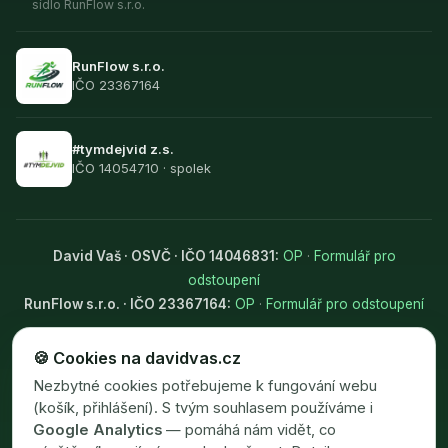
sídlo RunFlow s.r.o.
RunFlow s.r.o.
IČO 23367164
#tymdejvid z.s.
IČO 14054710 · spolek
David Vaš · OSVČ · IČO 14046831:
OP
·
Formulář pro
odstoupení
RunFlow s.r.o. · IČO 23367164:
OP
·
Formulář pro odstoupení
Ochrana osobních údajů (GDPR)
🍪 Cookies na davidvas.cz
Nastavení cookies
Nezbytné cookies potřebujeme k fungování webu
(košík, přihlášení). S tvým souhlasem používáme i
Google Analytics
— pomáhá nám vidět, co