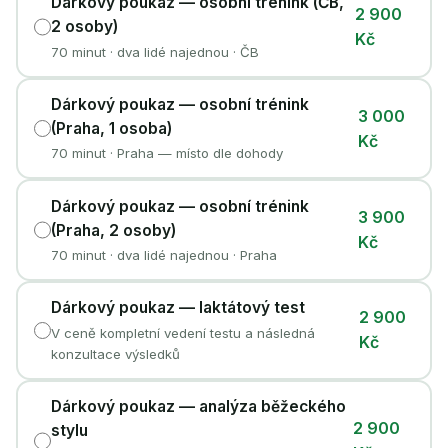
Dárkový poukaz — osobní trénink (ČB,
2 900
2 osoby)
Kč
70 minut · dva lidé najednou · ČB
Dárkový poukaz — osobní trénink
3 000
(Praha, 1 osoba)
Kč
70 minut · Praha — místo dle dohody
Dárkový poukaz — osobní trénink
3 900
(Praha, 2 osoby)
Kč
70 minut · dva lidé najednou · Praha
Dárkový poukaz — laktátový test
2 900
V ceně kompletní vedení testu a následná
Kč
konzultace výsledků
Dárkový poukaz — analýza běžeckého
2 900
stylu