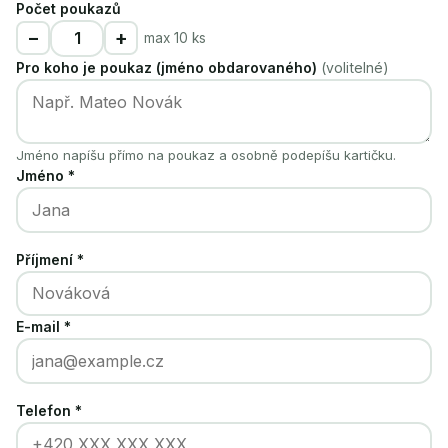
Počet poukazů
−
+
max 10 ks
Pro koho je poukaz (jméno obdarovaného)
(volitelné)
Jméno napíšu přímo na poukaz a osobně podepíšu kartičku.
Jméno *
Příjmení *
E-mail *
Telefon *