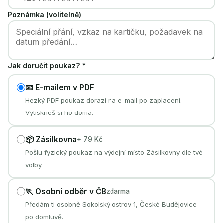
Poznámka (volitelně)
Jak doručit poukaz? *
📧 E-mailem v PDF
Hezký PDF poukaz dorazí na e-mail po zaplacení.
Vytiskneš si ho doma.
📦 Zásilkovna
+ 79 Kč
Pošlu fyzický poukaz na výdejní místo Zásilkovny dle tvé
volby.
🏃 Osobní odběr v ČB
zdarma
Předám ti osobně Sokolský ostrov 1, České Budějovice —
po domluvě.