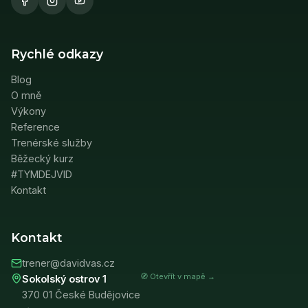
Rychlé odkazy
Blog
O mně
Výkony
Reference
Trenérské služby
Běžecký kurz
#TYMDEJVID
Kontakt
Kontakt
trener@davidvas.cz
🧭 Otevřít v mapě →
Sokolský ostrov 1
370 01 České Budějovice