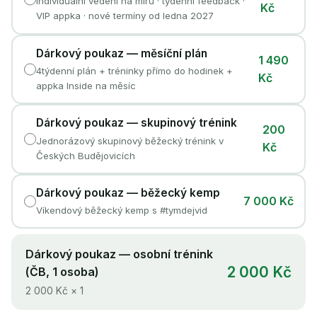
Individuální vedení na míru · týdenní feedback ·
Kč
VIP appka · nové termíny od ledna 2027
Dárkový poukaz — měsíční plán
1 490
4týdenní plán + tréninky přímo do hodinek +
Kč
appka Inside na měsíc
Dárkový poukaz — skupinový trénink
200
Jednorázový skupinový běžecký trénink v
Kč
Českých Budějovicích
Dárkový poukaz — běžecký kemp
7 000 Kč
Víkendový běžecký kemp s #tymdejvid
Dárkový poukaz — osobní trénink
2 000 Kč
(ČB, 1 osoba)
2 000 Kč ×
1