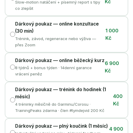
Kč
Slow-motion natáčení + písemný report s tipy
co zlepšit
Dárkový poukaz — online konzultace
1 000
(30 min)
Kč
Trénink, závod, regenerace nebo výživa —
přes Zoom
Dárkový poukaz — online běžecký kurz
6 900
8 týdnů + bonus týden · 14denní garance
Kč
vrácení peněz
Dárkový poukaz — trénink do hodinek (1
400
měsíc)
Kč
4 tréninky měsíčně do Garminu/Corosu ·
TrainingPeaks zdarma · člen #tymdejvid 200 Kč
Dárkový poukaz — plný koučink (1 měsíc)
4 900