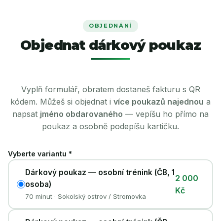
OBJEDNÁNÍ
Objednat dárkový poukaz
Vyplň formulář, obratem dostaneš fakturu s QR
kódem. Můžeš si objednat i
více poukazů najednou
a
napsat
jméno obdarovaného
— vepíšu ho přímo na
poukaz a osobně podepíšu kartičku.
Vyberte variantu *
Dárkový poukaz — osobní trénink (ČB, 1
2 000
osoba)
Kč
70 minut · Sokolský ostrov / Stromovka