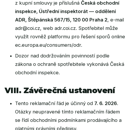
z kupní smlouvy je příslušná
Česká obchodní
inspekce, Ústřední inspektorát — oddělení
ADR, Štěpánská 567/15, 120 00 Praha 2
, e-mail
adr@coi.cz
, web
adr.coi.cz
. Spotřebitel může
využít rovněž platformu pro řešení sporů online
ec.europa.eu/consumers/odr
.
Dozor nad dodržováním povinností podle
zákona o ochraně spotřebitele vykonává Česká
obchodní inspekce.
VIII. Závěrečná ustanovení
Tento reklamační řád je účinný od
7. 6. 2026
.
Otázky neupravené tímto reklamačním řádem
se řídí
obchodními podmínkami
prodávajícího a
platnými právními předpisy.