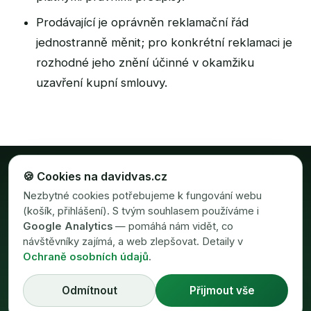
Prodávající je oprávněn reklamační řád
jednostranně měnit; pro konkrétní reklamaci je
rozhodné jeho znění účinné v okamžiku
uzavření kupní smlouvy.
🍪 Cookies na davidvas.cz
Nezbytné cookies potřebujeme k fungování webu
(košík, přihlášení). S tvým souhlasem používáme i
Google Analytics
— pomáhá nám vidět, co
návštěvníky zajímá, a web zlepšovat. Detaily v
©
2026
David Vaš · RunFlow s.r.o.
Ochraně osobních údajů
.
⭐ Recenze na Googlu
Made with
for running
Odmítnout
Přijmout vše
💬