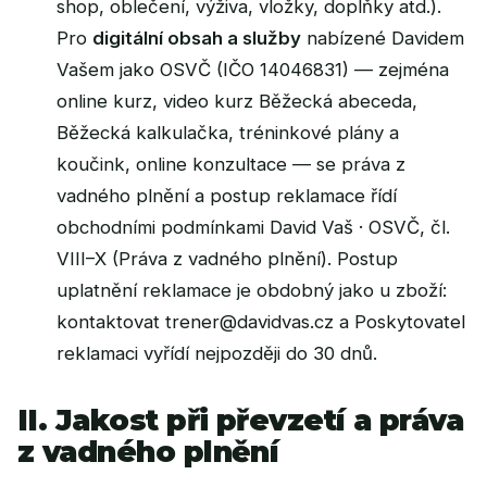
shop, oblečení, výživa, vložky, doplňky atd.).
Pro
digitální obsah a služby
nabízené Davidem
Vašem jako OSVČ (IČO 14046831) — zejména
online kurz, video kurz Běžecká abeceda,
Běžecká kalkulačka, tréninkové plány a
koučink, online konzultace — se práva z
vadného plnění a postup reklamace řídí
obchodními podmínkami David Vaš · OSVČ
, čl.
VIII–X (Práva z vadného plnění). Postup
uplatnění reklamace je obdobný jako u zboží:
kontaktovat
trener@davidvas.cz
a Poskytovatel
reklamaci vyřídí nejpozději do 30 dnů.
II. Jakost při převzetí a práva
z vadného plnění