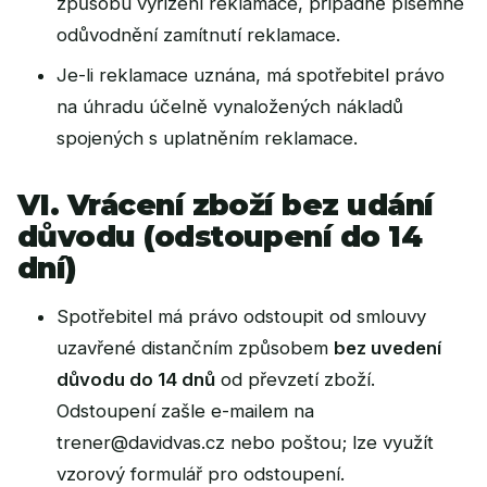
způsobu vyřízení reklamace, případně písemné
odůvodnění zamítnutí reklamace.
Je-li reklamace uznána, má spotřebitel právo
na úhradu účelně vynaložených nákladů
spojených s uplatněním reklamace.
VI. Vrácení zboží bez udání
důvodu (odstoupení do 14
dní)
Spotřebitel má právo odstoupit od smlouvy
uzavřené distančním způsobem
bez uvedení
důvodu do 14 dnů
od převzetí zboží.
Odstoupení zašle e-mailem na
trener@davidvas.cz
nebo poštou; lze využít
vzorový formulář pro odstoupení
.