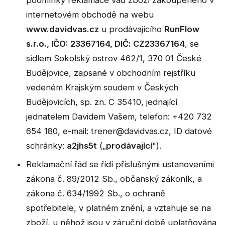
podmínky reklamace vad zboží zakoupeného v
internetovém obchodě na webu
www.davidvas.cz
u prodávajícího
RunFlow
s.r.o., IČO: 23367164, DIČ: CZ23367164
, se
sídlem Sokolský ostrov 462/1, 370 01 České
Budějovice, zapsané v obchodním rejstříku
vedeném Krajským soudem v Českých
Budějovicích, sp. zn. C 35410, jednající
jednatelem Davidem Vašem, telefon: +420 732
654 180, e-mail:
trener@davidvas.cz
, ID datové
schránky:
a2jhs5t
(„
prodávající
").
Reklamační řád se řídí příslušnými ustanoveními
zákona č. 89/2012 Sb., občanský zákoník, a
zákona č. 634/1992 Sb., o ochraně
spotřebitele, v platném znění, a vztahuje se na
zboží, u něhož jsou v záruční době uplatňována