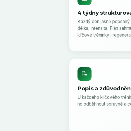
4 týdny strukturov
Každý den jasně popsaný 
délka, intenzita. Plán zahr
klíčové tréninky i regenera
📝
Popis a zdůvodnění
U každého klíčového tréni
ho odběhnout správně a c