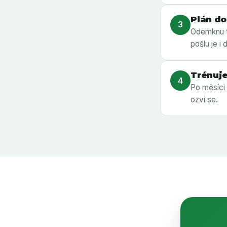
Plán do
3
Odemknu 
pošlu je i
Trénuje
4
Po měsíci
ozvi se.