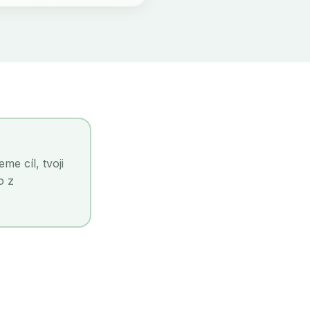
e cíl, tvoji
o z