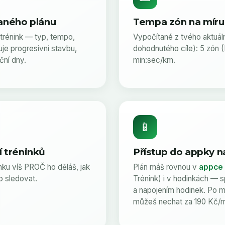
aného plánu
Tempa zón na míru
trénink — typ, tempo,
Vypočítané z tvého aktuál
nuje progresivní stavbu,
dohodnutého cíle): 5 zón (
ční dny.
min:sec/km.
📱
 tréninků
Přístup do appky n
nku víš PROČ ho děláš, jak
Plán máš rovnou v
appce 
o sledovat.
Trénink) i v hodinkách — 
a napojením hodinek. Po mě
můžeš nechat za 190 Kč/