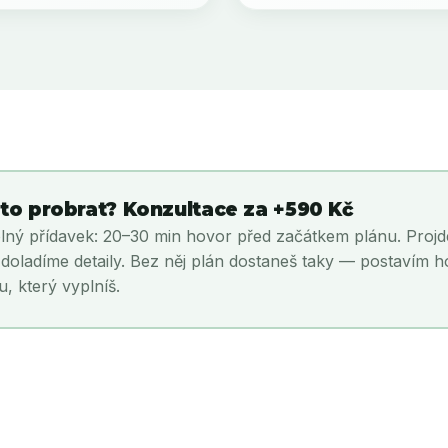
to probrat? Konzultace za +590 Kč
ný přídavek: 20–30 min hovor před začátkem plánu. Projdem
 a doladíme detaily. Bez něj plán dostaneš taky — postavím h
u, který vyplníš.