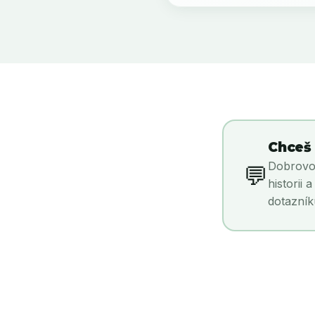
Chceš 
Dobrovol
💬
historii
dotazník