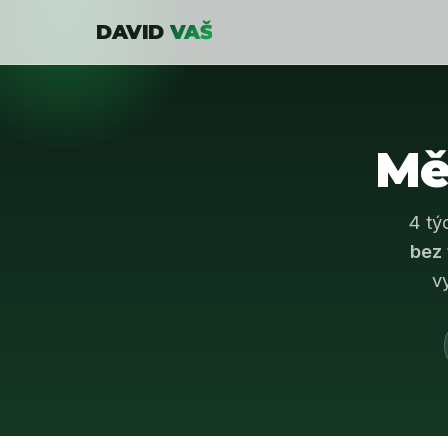
DAVID
VAŠ
Mě
4 tý
bez 
v