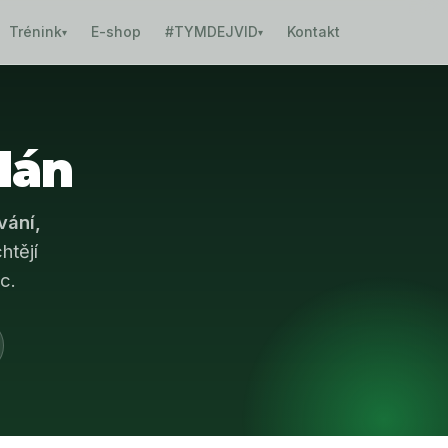
Trénink
E-shop
#TYMDEJVID
Kontakt
▾
▾
lán
vání,
htějí
c.