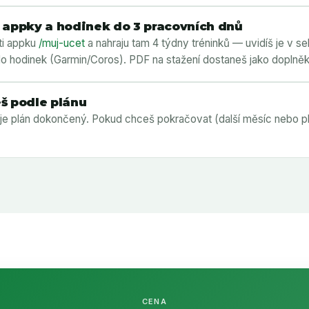
 appky a hodinek do 3 pracovních dnů
ti appku
/muj-ucet
a nahraju tam 4 týdny tréninků — uvidíš je v se
 do hodinek (Garmin/Coros). PDF na stažení dostaneš jako doplněk
š podle plánu
 je plán dokončený. Pokud chceš pokračovat (další měsíc nebo pl
CENA