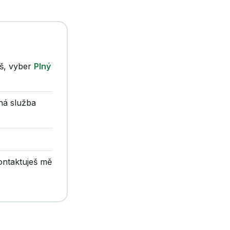
š, vyber
Plný
ná služba
ontaktuješ mě