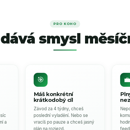
PRO KOHO
 dává smysl měsíč
🎯

Máš konkrétní
Pln
krátkodobý cíl
ne
Závod za 4 týdny, chceš
Nepo
síc
poslední vyladění. Nebo se
komu
ní a
vracíš po pauze a chceš jasný
hodi
plán na rozjezd.
feed