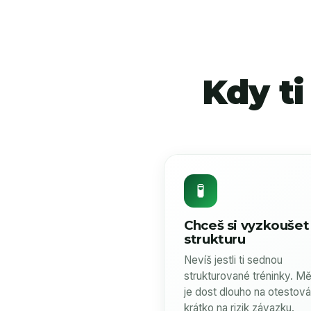
Kdy ti
🧪
Chceš si vyzkoušet
strukturu
Nevíš jestli ti sednou
strukturované tréninky. Mě
je dost dlouho na otestová
krátko na rizik závazku.