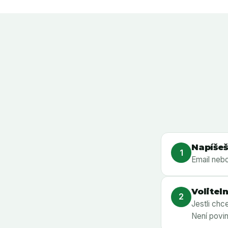
Napíšeš
1
Email nebo 
Volitel
2
Jestli chc
Není povin