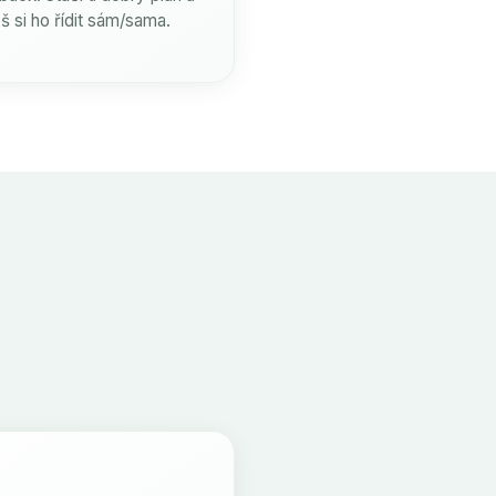
š si ho řídit sám/sama.