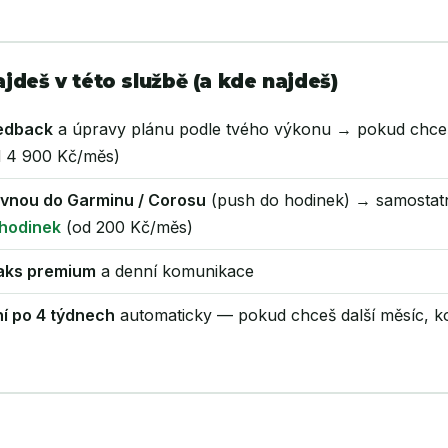
ajdeš v této službě (a kde najdeš)
edback
a úpravy plánu podle tvého výkonu → pokud chce
 4 900 Kč/měs)
ovnou do Garminu / Corosu
(push do hodinek) → samostat
 hodinek
(od 200 Kč/měs)
aks premium
a denní komunikace
í po 4 týdnech
automaticky — pokud chceš další měsíc, k