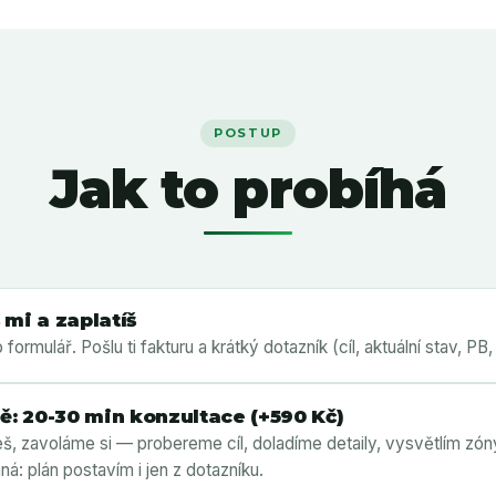
POSTUP
Jak to probíhá
 mi a zaplatíš
formulář. Pošlu ti fakturu a krátký dotazník (cíl, aktuální stav, PB,
ně: 20-30 min konzultace (+590 Kč)
eš, zavoláme si — probereme cíl, doladíme detaily, vysvětlím zóny
ná: plán postavím i jen z dotazníku.