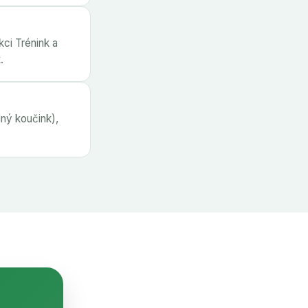
kci Trénink a
.
ný koučink),