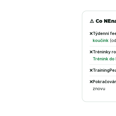
⚠️ Co NEn
❌
Týdenní fe
koučink
(od
❌
Tréninky r
Trénink do
❌
TrainingPe
❌
Pokračován
znovu