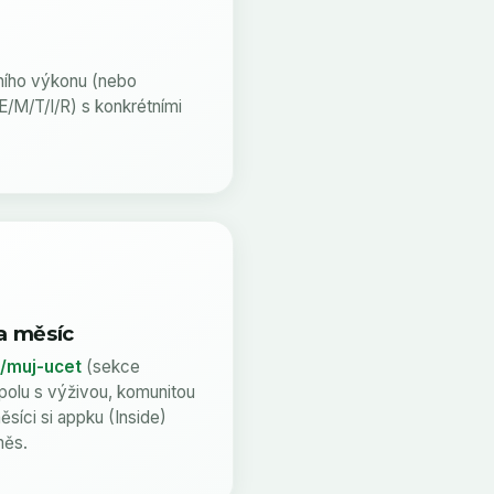
ního výkonu (nebo
E/M/T/I/R) s konkrétními
a měsíc
/muj-ucet
(sekce
spolu s výživou, komunitou
síci si appku (Inside)
měs.