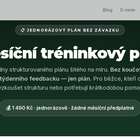
Blog
O mně
▾
📋 JEDNORÁZOVÝ PLÁN BEZ ZÁVAZKU
síční tréninkový p
dny strukturovaného plánu šitého na míru.
Bez koučo
týdenního feedbacku — jen plán.
Pro běžce, kteří c
yzkoušet strukturu nebo potřebují krátkodobou pomo
💰 1 490 Kč · jednorázově · žádné měsíční předplatné