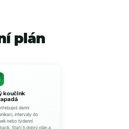
ní plán

ý koučink
zapadá
třebuješ denní
nikaci, intervaly do
nek nebo týdenní
back. Stačí ti dobrý plán a