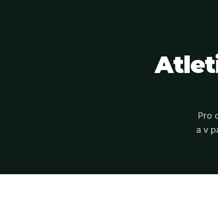
Atle
Pro 
a v p