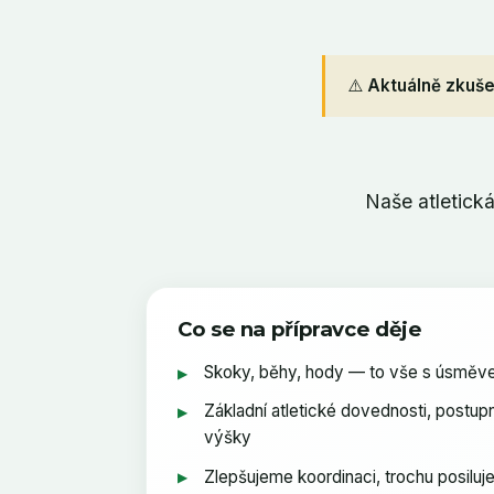
⚠️
Aktuálně zkuše
Naše atletick
Co se na přípravce děje
Skoky, běhy, hody — to vše s úsmě
▶
Základní atletické dovednosti, postu
▶
výšky
Zlepšujeme koordinaci, trochu posiluj
▶