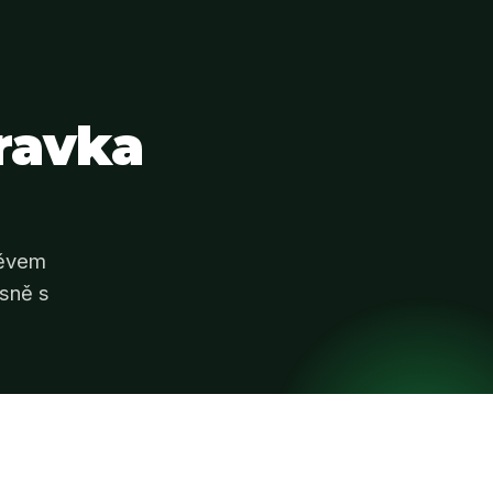
ravka
měvem
asně s