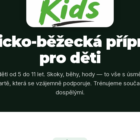
ticko-běžecká příp
pro děti
děti od 5 do 11 let. Skoky, běhy, hody — to vše s ús
artě, která se vzájemně podporuje. Trénujeme souč
dospělými.