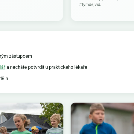
#tymdejvid.
nným zástupcem
lář
a necháte potvrdit u praktického lékaře
18 h