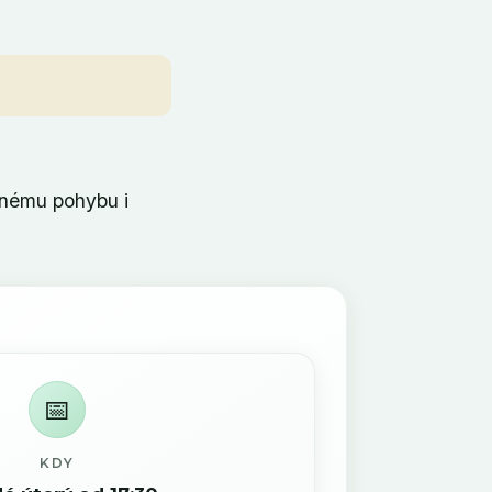
tnému pohybu i
📅
KDY