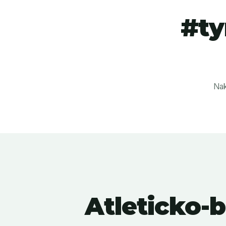
#ty
Nak
Atleticko-