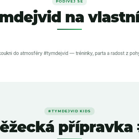
PODÍVEJ SE
mdejvid na vlastní
oukni do atmosféry #tymdejvid — tréninky, parta a radost z poh
#TYMDEJVID KIDS
běžecká přípravka