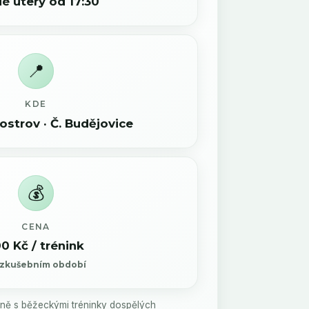
é úterý od 17:30
📍
KDE
ostrov · Č. Budějovice
💰
CENA
0 Kč / trénink
 zkušebním období
sně s běžeckými tréninky dospělých