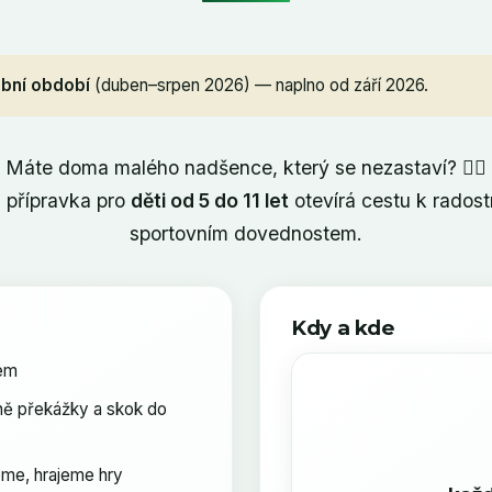
bní období
(duben–srpen 2026) — naplno od září 2026.
Máte doma malého nadšence, který se nezastaví? 🏃‍♀️
á přípravka pro
děti od 5 do 11 let
otevírá cestu k rados
sportovním dovednostem.
Kdy a kde
vem
pně překážky a skok do
eme, hrajeme hry