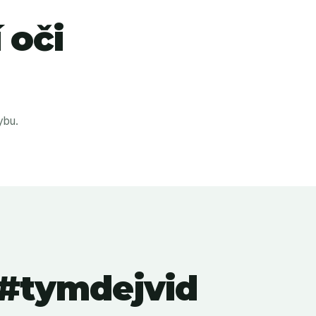
 oči
ybu.
 #tymdejvid