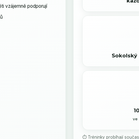
každ
ěti vzájemně podporují
nů
Sokolský 
10
ve
⏱️ Tréninky probíhají souča